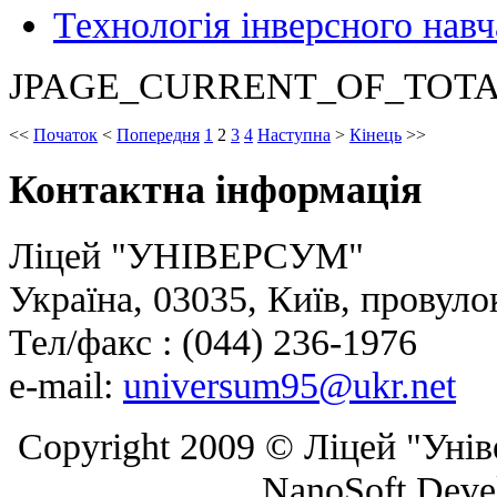
Технологія інверсного навч
JPAGE_CURRENT_OF_TOT
<<
Початок
<
Попередня
1
2
3
4
Наступна
>
Кінець
>>
Контактна
інформація
Ліцей "УНІВЕРСУМ"
Україна, 03035, Київ, провуло
Тел/факс : (044) 236-1976
e-mail:
universum95@ukr.net
Copyright 2009 © Ліцей "Уні
NanoSoft Deve