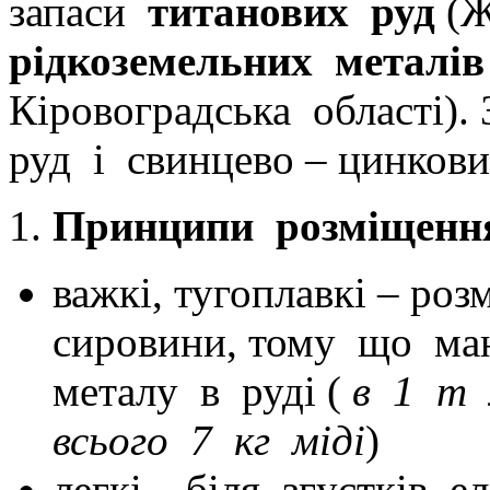
запаси
титанових руд
(Ж
рідкоземельних металів
Кіровоградська області). 
руд і свинцево – цинкови
Принципи розміщення
важкі, тугоплавкі – р
сировини, тому що ма
металу в руді (
в 1 т 
всього 7 кг міді
)
легкі – біля згустків 