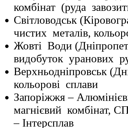
комбінат (руда завозит
Світловодськ (Кіровогр
чистих металів, кольор
Жовті Води (Дніпропет
видобуток уранових р
Верхньодніпровськ (Дн
кольорові сплави
Запоріжжя – Алюмінієв
магнієвий комбінат, СП
– Інтерсплав