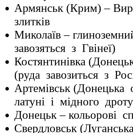
Армянськ (Крим) – Ви
злитків
Миколаїв – глиноземни
завозяться з Гвінеї)
Костянтинівка (Донець
(руда завозиться з Росі
Артемівськ (Донецька 
латуні і мідного дрот
Донецьк – кольорові с
Свердловськ (Луганська