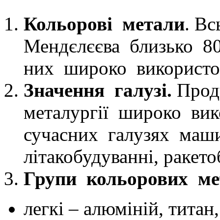
Кольорові метали
. В
Мендєлєєва близько 80
них широко використ
Значення галузі.
Прод
металургії широко вик
сучасних галузях маш
літакобудуванні, ракето
Групи кольорових ме
легкі – алюміній, титан