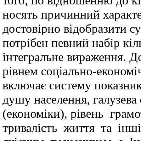
того, по відношенню до к
носять причинний характе
достовірно відобразити су
потрібен певний набір кіл
інтегральне вираження. До
рівнем соціально-економіч
включає систему показник
душу населення, галузева
(економіки), рівень грам
тривалість життя та інш