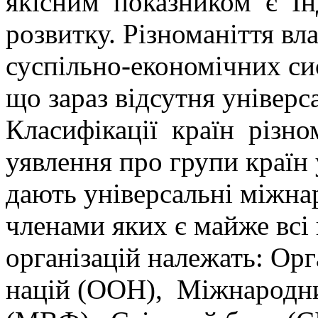
якісним показником є І
розвитку. Різноманіття вл
суспільно-економічних си
що зараз відсутня універс
Класифікації країн різно
уявлення про групи країн 
дають універсальні міжнар
членами яких є майже всі 
організацій належать: Орг
націй (ООН), Міжнародн