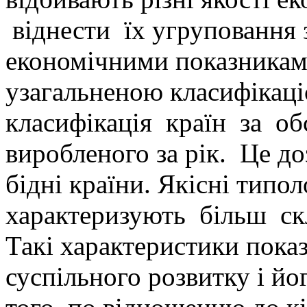
віднести їх угруповання
економічними показникам
узагальненою класифікаці
класифікація країн за о
виробленого за рік. Це доз
бідні країни. Якісні типол
характеризують більш ск
Такі характеристики пока
суспільного розвитку і йо