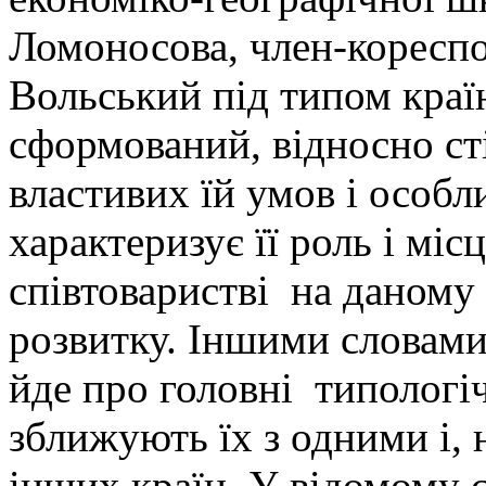
Ломоносова, член-коресп
Вольський під типом краї
сформований, відносно ст
властивих їй умов і особл
характеризує її роль і міс
співтоваристві на даному
розвитку. Іншими словами
йде про головні типологіч
зближують їх з одними і, 
інших країн. У відомому с