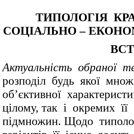
ТИПОЛОГІЯ КР
СОЦІАЛЬНО – ЕКОН
ВС
Актуальність обраної т
розподіл будь якої мно
об’єктивної характерис
цілому, так і окремих її
підмножин. Щодо типологі