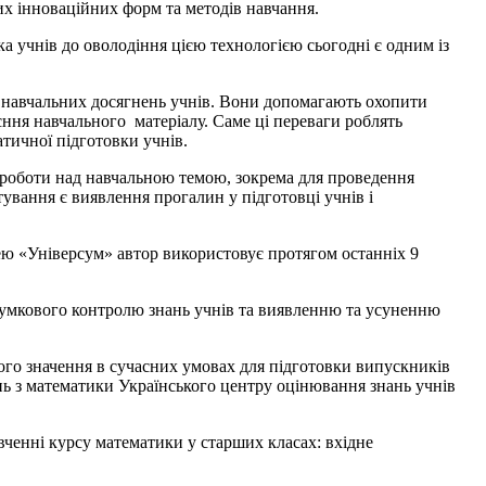
их інноваційних форм та методів навчання.
а учнів до оволодіння цією технологією сьогодні є одним із
и навчальних досягнень учнів. Вони допомагають охопити
оєння навчального матеріалу. Саме ці переваги роблять
тичної підготовки учнів.
я роботи над навчальною темою, зокрема для проведення
ування є виявлення прогалин у підготовці учнів і
ею «Універсум» автор використовує протягом останніх 9
дсумкового контролю знань учнів та виявленню та усуненню
го значення в сучасних умовах для підготовки випускників
нь з математики Українського центру оцінювання знань учнів
ченні курсу математики у старших класах: вхідне