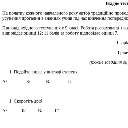
Вхідне тес
На початку кожного навчального року автор традиційно проводи
усунення прогалин в знаннях учнів під час вивчення попередні
Приклад вхідного тестування у 9 класі. Робота розрахована на д
відповідає оцінці 12; 11 балів за роботу відповідає оцінці 7.
І варі
І рів
(кожне завдання оц
Подайте вираз у вигляді степеня
А/ Б/ В/ Г/
Скоротіть дріб
А/ Б/ В/ Г/