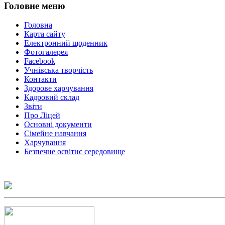
Головне
меню
Головна
Карта сайту
Електронний щоденник
Фотогалерея
Facebook
Учнівська творчість
Контакти
Здорове харчування
Кадровий склад
Звіти
Про Ліцей
Основні документи
Сімейне навчання
Харчування
Безпечне освітнє середовище