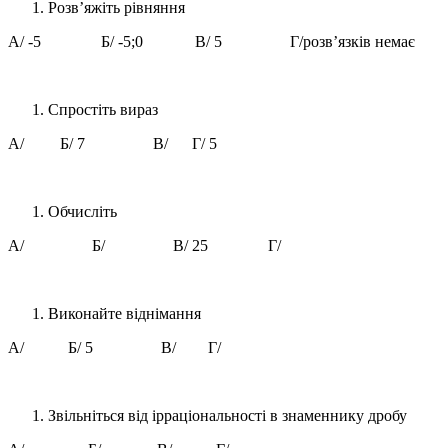
Розв’яжіть рівняння
А/ -5 Б/ -5;0 В/ 5 Г/розв’язків немає
Спростіть вираз
А/ Б/ 7 В/ Г/ 5
Обчисліть
А/ Б/ В/ 25 Г/
Виконайте віднімання
А/ Б/ 5 В/ Г/
Звільніться від ірраціональності в знаменнику дробу