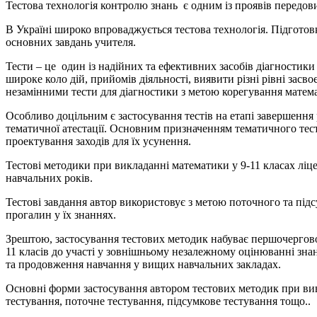
Тестова технологія контролю знань є одним із проявів передов
В Україні широко впроваджується тестова технологія. Підготовк
основних завдань учителя.
Тести – це один із надійних та ефективних засобів діагностик
широке коло дій, прийомів діяльності, виявити різні рівні засв
незамінними тести для діагностики з метою корегування матема
Особливо доцільним є застосування тестів на етапі завершенн
тематичної атестації. Основним призначенням тематичного тест
проектування заходів для їх усунення.
Тестові методики при викладанні математики у 9-11 класах ліц
навчальних років.
Тестові завдання автор використовує з метою поточного та пі
прогалин у їх знаннях.
Зрештою, застосування тестових методик набуває першочергово
11 класів до участі у зовнішньому незалежному оцінюванні зна
та продовження навчання у вищих навчальних закладах.
Основні форми застосування автором тестових методик при вив
тестування, поточне тестування, підсумкове тестування тощо..