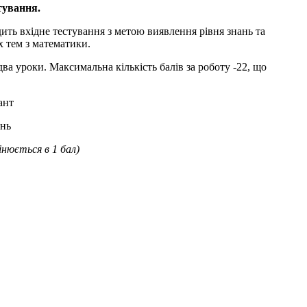
тування.
ть вхідне тестування з метою виявлення рівня знань та
х тем з математики.
ва уроки. Максимальна кількість балів за роботу -22, що
ант
ень
інюється в 1 бал)