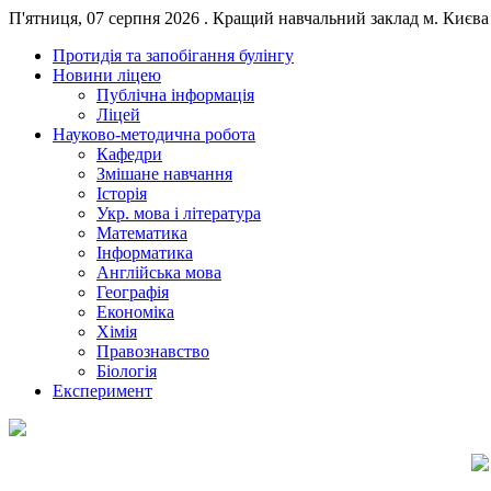
П'ятниця, 07 серпня 2026 . Кращий навчальний заклад м. Києва 
Протидія та запобігання булінгу
Новини ліцею
Публічна інформація
Ліцей
Науково-методична робота
Кафедри
Змішане навчання
Історія
Укр. мова і література
Математика
Інформатика
Англійська мова
Географія
Економіка
Хімія
Правознавство
Біологія
Експеримент