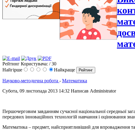
кон
мат
дос
мат
Рейтинг Користувача:
/ 30
Найгірше
Найкраще
Науково-методична робота
-
Математика
Субота, 09 листопада 2013 14:32
Написав Administrator
Першочерговим завданням сучасної національної середньої зага
передових інноваційних технологій навчання і оцінювання зна
Математика – предмет, найсприятливіший для впровадження та